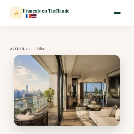
Français en Thaïlande
ACCUEIL
»
Immobilier
ACCUEIL
ACTUALITÉ
VISITER
MÉTÉO
EXPATRIATION
BLOG