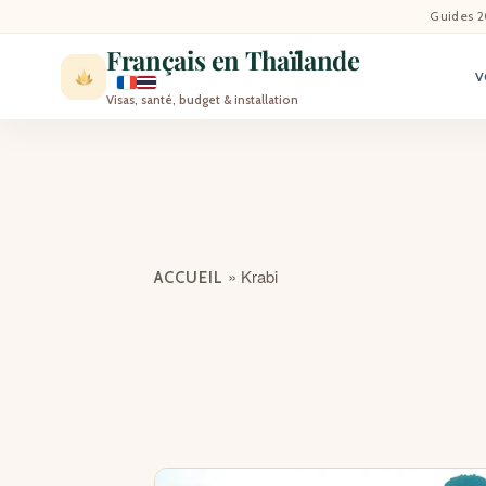
ACCU
Guides 2
Français en Thaïlande
V
ACTU
Visas, santé, budget & installation
VISI
MÉT
EXPA
»
Krabi
ACCUEIL
BLO
CON