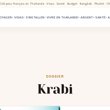
EIL
026 pour Français en Thaïlande · Visas · Santé · Budget · Bangkok · Phuket · C
OYAGER
VISAS
S'INSTALLER
VIVRE EN THAÏLANDE
ARGENT
SANTÉ
A
ALITÉ
▾
▾
▾
▾
▾
▾
TER
ÉO
TRIATION
G
DOSSIER
Krabi
TACTS