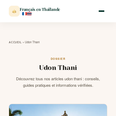
Français en Thaïlande
ACCUEIL
»
Udon Thani
ACCUEIL
ACTUALITÉ
DOSSIER
Udon Thani
VISITER
Découvrez tous nos articles udon thani : conseils,
MÉTÉO
guides pratiques et informations vérifiées.
EXPATRIATION
BLOG