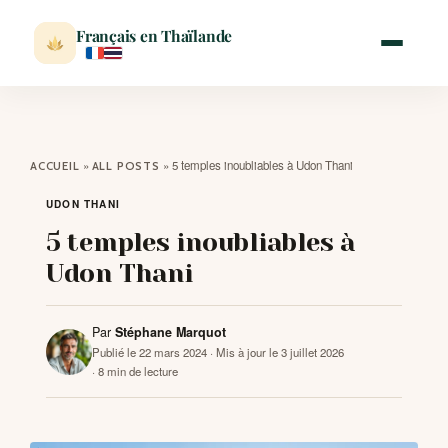
Français en Thaïlande
ACCUEIL
»
»
5 temples inoubliables à Udon Thani
ACCUEIL
ALL POSTS
ACTUALITÉ
UDON THANI
5 temples inoubliables à
VISITER
Udon Thani
MÉTÉO
Par
Stéphane Marquot
Publié le 22 mars 2024
· Mis à jour le 3 juillet 2026
· 8 min de lecture
EXPATRIATION
BLOG