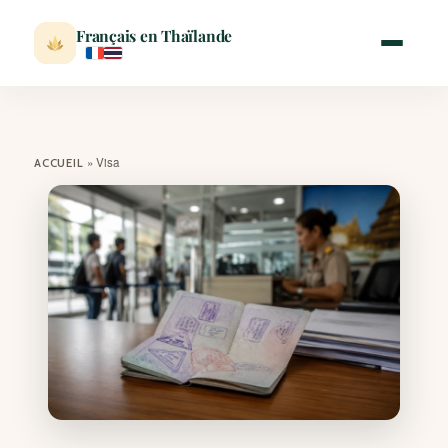
Français en Thaïlande
ACCUEIL
»
Visa
ACCUEIL
ACTUALITÉ
VISITER
MÉTÉO
EXPATRIATION
BLOG