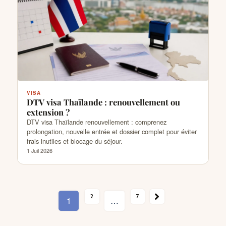
VISA
DTV visa Thaïlande : renouvellement ou
extension ?
DTV visa Thaïlande renouvellement : comprenez
prolongation, nouvelle entrée et dossier complet pour éviter
frais inutiles et blocage du séjour.
1 Juil 2026
SUIVANT →
2
7
1
…