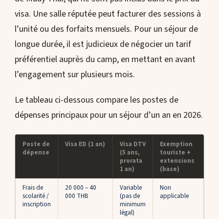
visa. Une salle réputée peut facturer des sessions à
l’unité ou des forfaits mensuels. Pour un séjour de
longue durée, il est judicieux de négocier un tarif
préférentiel auprès du camp, en mettant en avant
l’engagement sur plusieurs mois.
Le tableau ci-dessous compare les postes de
dépenses principaux pour un séjour d’un an en 2026.
Poste de
Visa ED (1 an)
Visa DTV
Exemption
dépense
(5 ans,
touriste +
prorata
extensions
1 an)
(base)
Frais de
20 000 – 40
Variable
Non
scolarité /
000 THB
(pas de
applicable
inscription
minimum
légal)