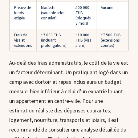
Preuve de
Modeste
500 000
Aucune
fonds
(variable selon
THB
exigée
consulat)
(bloqués
3 mois)
Frais de
~7 000 THB
~10 000
~7 500 THB
visa et
(incluant
THB (visa
(extensions
extensions
prolongations)
5 ans)
courtes)
Au-delà des frais administratifs, le coût de la vie est
un facteur déterminant. Un pratiquant logé dans un
camp avec dortoir et repas inclus aura un budget
mensuel bien inférieur à celui d’un expatrié louant
un appartement en centre-ville. Pour une
estimation réaliste des dépenses courantes,
logement, nourriture, transports et loisirs, il est
recommandé de consulter une analyse détaillée du