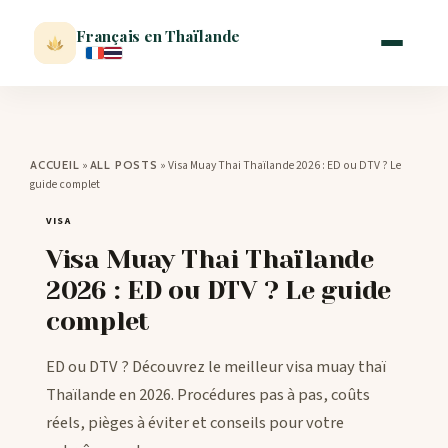
Français en Thaïlande
ACCUEIL
»
»
Visa Muay Thai Thaïlande 2026 : ED ou DTV ? Le
ACCUEIL
ALL POSTS
guide complet
ACTUALITÉ
VISA
Visa Muay Thai Thaïlande
VISITER
2026 : ED ou DTV ? Le guide
complet
MÉTÉO
ED ou DTV ? Découvrez le meilleur visa muay thaï
EXPATRIATION
Thaïlande en 2026. Procédures pas à pas, coûts
réels, pièges à éviter et conseils pour votre
BLOG