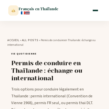
Français en Thaïlande
ACCUEIL
»
»
Permis de conduire en Thaïlande : échange ou
ACCUEIL
ALL POSTS
international
ACTUALITÉ
VIE QUOTIDIENNE
Permis de conduire en
VISITER
Thaïlande : échange ou
international
MÉTÉO
Trois options pour conduire légalement en
EXPATRIATION
Thaïlande : permis international (Convention de
Vienne 1968), permis FR seul, ou permis thaï DLT.
BLOG