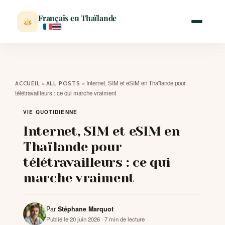
Français en Thaïlande
ACCUEIL
»
»
Internet, SIM et eSIM en Thaïlande pour
ACCUEIL
ALL POSTS
télétravailleurs : ce qui marche vraiment
ACTUALITÉ
VIE QUOTIDIENNE
Internet, SIM et eSIM en
VISITER
Thaïlande pour
télétravailleurs : ce qui
MÉTÉO
marche vraiment
EXPATRIATION
Par
Stéphane Marquot
Publié le 20 juin 2026
· 7 min de lecture
BLOG