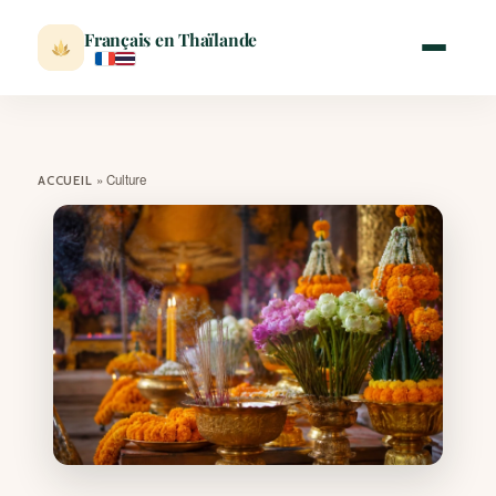
Français en Thaïlande
ACCUEIL
»
Culture
ACCUEIL
ACTUALITÉ
VISITER
MÉTÉO
EXPATRIATION
BLOG