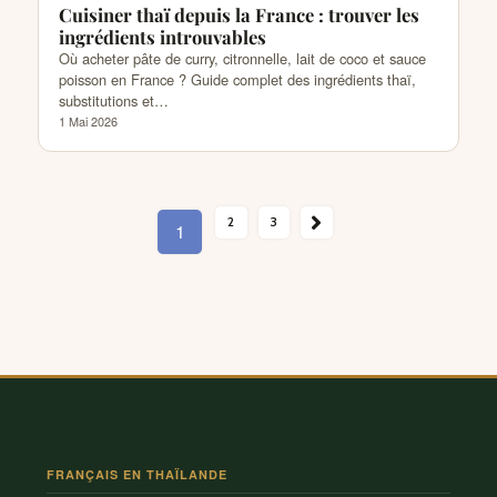
Cuisiner thaï depuis la France : trouver les
ingrédients introuvables
Où acheter pâte de curry, citronnelle, lait de coco et sauce
poisson en France ? Guide complet des ingrédients thaï,
substitutions et…
1 Mai 2026
SUIVANT →
2
3
1
FRANÇAIS EN THAÏLANDE