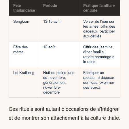
Fête
Période
Pratique familiale
thaïlandaise
centrale
Songkran
13-15 avril
Verser de l’eau sur
les aînés, offrir des
cadeaux, participer
aux défilés
Fête des
12 août
Offrir des jasmins,
mères
dîner familial,
rendre hommage à
la reine
Loi Krathong
Nuit de pleine lune
Fabriquer un
de novembre,
radeau, le déposer
généralement
sur l’eau, exprimer
novembre-
des vœux
décembre
Ces rituels sont autant d’occasions de s’intégrer
et de montrer son attachement à la culture thaïe.