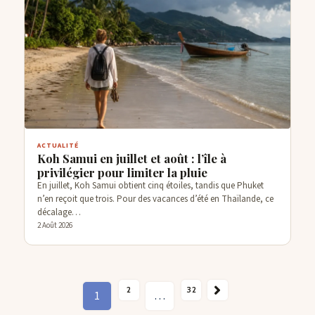
ACTUALITÉ
Koh Samui en juillet et août : l’île à
privilégier pour limiter la pluie
En juillet, Koh Samui obtient cinq étoiles, tandis que Phuket
n’en reçoit que trois. Pour des vacances d’été en Thaïlande, ce
décalage…
2 Août 2026
SUIVANT →
2
32
1
…