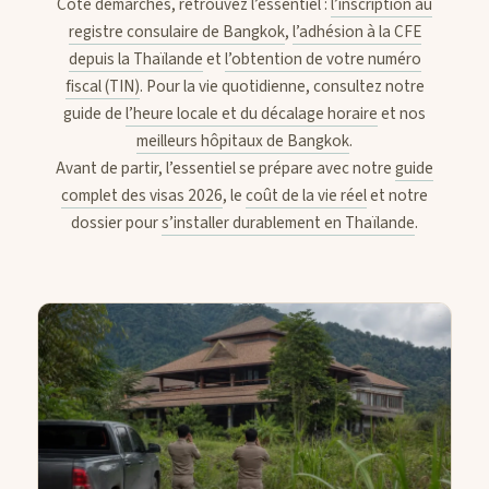
Côté démarches, retrouvez l’essentiel :
l’inscription au
registre consulaire de Bangkok
,
l’adhésion à la CFE
depuis la Thaïlande
et
l’obtention de votre numéro
CONTACTS
fiscal (TIN)
. Pour la vie quotidienne, consultez notre
guide de
l’heure locale et du décalage horaire
et nos
meilleurs hôpitaux de Bangkok
.
Avant de partir, l’essentiel se prépare avec notre
guide
complet des visas 2026
, le
coût de la vie réel
et notre
dossier pour
s’installer durablement en Thaïlande
.