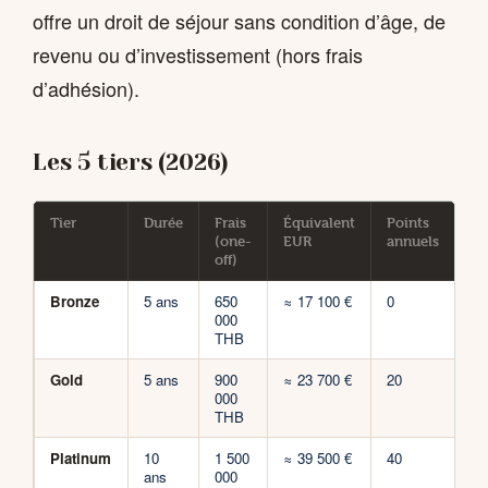
offre un droit de séjour sans condition d’âge, de
revenu ou d’investissement (hors frais
d’adhésion).
Les 5 tiers (2026)
Tier
Durée
Frais
Équivalent
Points
Pr
(one-
EUR
annuels
off)
Bronze
5 ans
650
≈ 17 100 €
0
En
000
sa
THB
Gold
5 ans
900
≈ 23 700 €
20
In
000
THB
Platinum
10
1 500
≈ 39 500 €
40
Fa
ans
000
(a