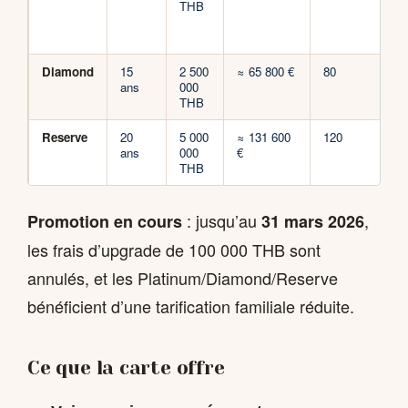
THB
M
TH
pr
Diamond
15
2 500
≈ 65 800 €
80
H
ans
000
fa
THB
Reserve
20
5 000
≈ 131 600
120
Sur
ans
000
€
ul
THB
: jusqu’au
,
Promotion en cours
31 mars 2026
les frais d’upgrade de 100 000 THB sont
annulés, et les Platinum/Diamond/Reserve
bénéficient d’une tarification familiale réduite.
Ce que la carte offre