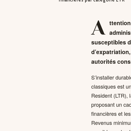
A
ttention
adminis
susceptibles d
d’expatriation
autorités cons
S’installer durab
classiques est u
Resident (LTR), l
proposant un cad
financières et le
Revenus minimums