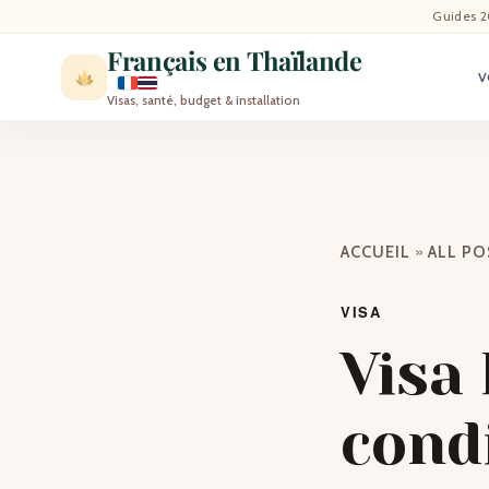
ACCU
Guides 2
Français en Thaïlande
V
ACTU
Visas, santé, budget & installation
VISI
MÉT
»
ACCUEIL
ALL P
EXPA
VISA
BLO
Visa
CON
cond