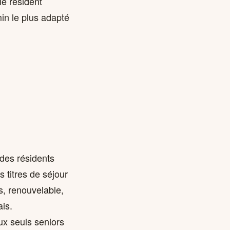
le résident
min le plus adapté
 des résidents
 titres de séjour
s, renouvelable,
ais.
aux seuls seniors