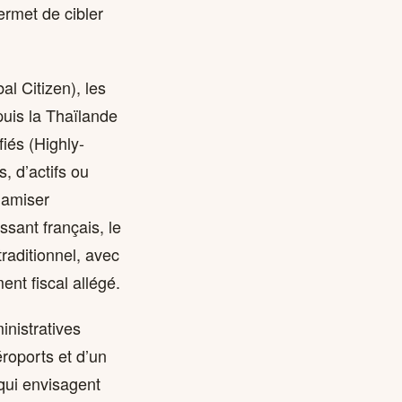
ermet de cibler
al Citizen), les
puis la Thaïlande
iés (Highly-
, d’actifs ou
ynamiser
ssant français, le
raditionnel, avec
nt fiscal allégé.
inistratives
roports et d’un
qui envisagent