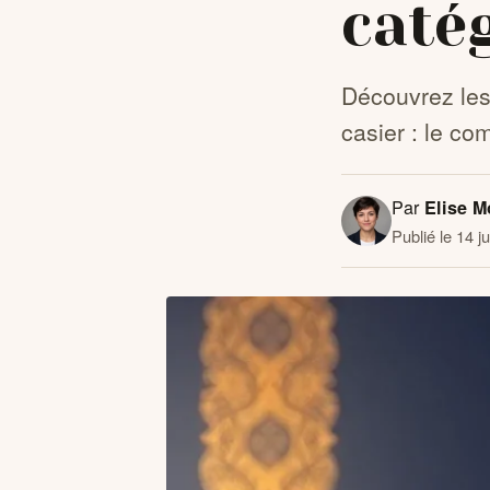
caté
Découvrez les
casier : le co
Par
Elise M
Publié le 14 j