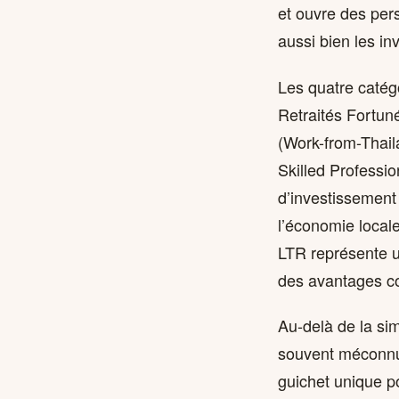
et ouvre des pers
aussi bien les in
Les quatre catégo
Retraités Fortuné
(Work-from-Thail
Skilled Professi
d’investissement 
l’économie locale
LTR représente u
des avantages co
Au-delà de la sim
souvent méconnue
guichet unique p