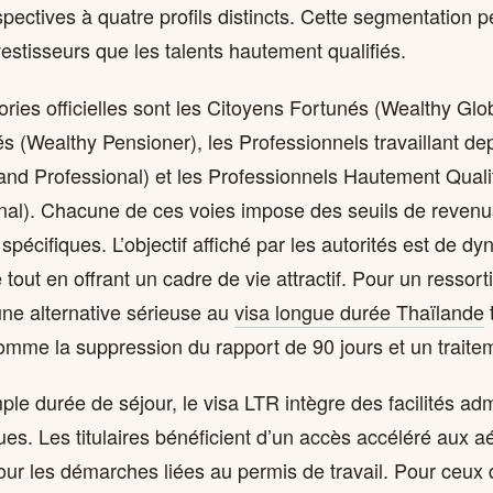
pectives à quatre profils distincts. Cette segmentation p
vestisseurs que les talents hautement qualifiés.
ries officielles sont les Citoyens Fortunés (Wealthy Glob
s (Wealthy Pensioner), les Professionnels travaillant de
and Professional) et les Professionnels Hautement Qualif
onal). Chacune de ces voies impose des seuils de revenus
spécifiques. L’objectif affiché par les autorités est de d
 tout en offrant un cadre de vie attractif. Pour un ressorti
ne alternative sérieuse au
visa longue durée Thaïlande
t
mme la suppression du rapport de 90 jours et un traiteme
ple durée de séjour, le visa LTR intègre des facilités adm
s. Les titulaires bénéficient d’un accès accéléré aux aé
our les démarches liées au permis de travail. Pour ceux 