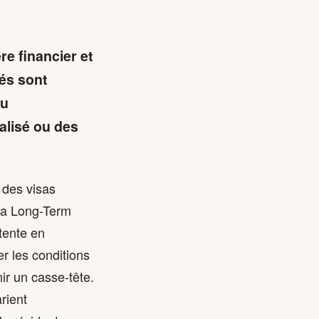
re financier et
ués sont
ou
alisé ou des
 des visas
isa Long-Term
tente en
r les conditions
nir un casse-tête.
rient