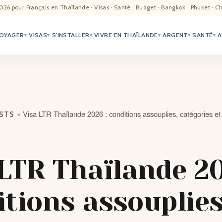
EIL
026 pour Français en Thaïlande · Visas · Santé · Budget · Bangkok · Phuket · C
OYAGER
VISAS
S'INSTALLER
VIVRE EN THAÏLANDE
ARGENT
SANTÉ
A
ALITÉ
▾
▾
▾
▾
▾
▾
TER
ÉO
»
Visa LTR Thaïlande 2026 : conditions assouplies, catégories e
OSTS
TRIATION
G
 LTR Thaïlande 20
TACTS
itions assouplies