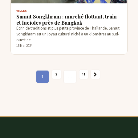
VILLES
Samut Songkhram : marché flottant, train
et lucioles près de Bangkok
Écrin de traditions et plus petite province de Thaïlande, Samut
Songkhram est un joyau culturel niché à 80 kilomètres au sud-
ouest de…
16 Mar 2024
SUIVANT →
2
11
1
…