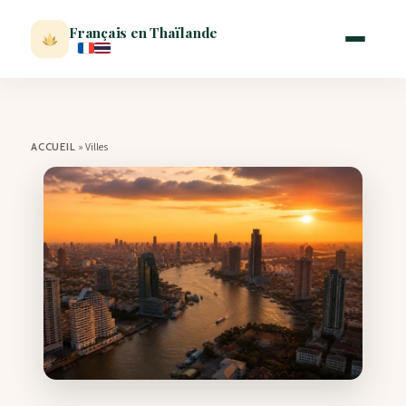
Français en Thaïlande
ACCUEIL
»
Villes
ACCUEIL
ACTUALITÉ
VISITER
MÉTÉO
EXPATRIATION
BLOG