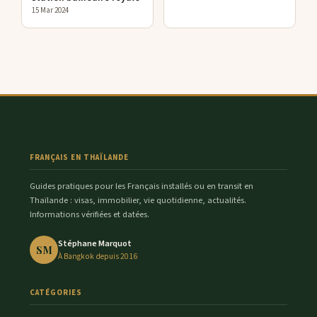
15 Mar 2024
FRANÇAIS EN THAÏLANDE
Guides pratiques pour les Français installés ou en transit en
Thaïlande : visas, immobilier, vie quotidienne, actualités.
Informations vérifiées et datées.
Stéphane Marquot
SM
À Bangkok depuis 2016
CATÉGORIES