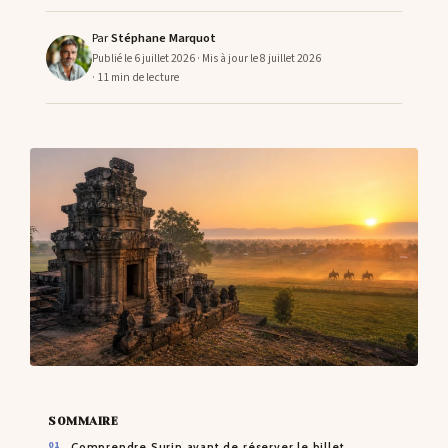
Par
Stéphane Marquot
Publié le 6 juillet 2026
· Mis à jour le 8 juillet 2026
CONTACTS
· 11 min de lecture
SOMMAIRE
Comprendre Surin avant de réserver le billet