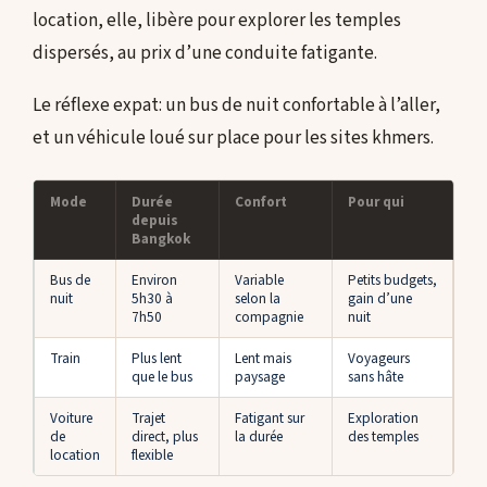
location, elle, libère pour explorer les temples
dispersés, au prix d’une conduite fatigante.
Le réflexe expat: un bus de nuit confortable à l’aller,
et un véhicule loué sur place pour les sites khmers.
Mode
Durée
Confort
Pour qui
depuis
Bangkok
Bus de
Environ
Variable
Petits budgets,
nuit
5h30 à
selon la
gain d’une
7h50
compagnie
nuit
Train
Plus lent
Lent mais
Voyageurs
que le bus
paysage
sans hâte
Voiture
Trajet
Fatigant sur
Exploration
de
direct, plus
la durée
des temples
location
flexible