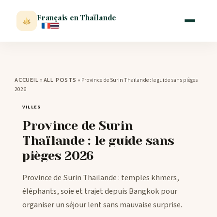
Français en Thaïlande
ACCUEIL
»
»
Province de Surin Thaïlande : le guide sans pièges
ACCUEIL
ALL POSTS
2026
ACTUALITÉ
VILLES
Province de Surin
VISITER
Thaïlande : le guide sans
pièges 2026
MÉTÉO
Province de Surin Thaïlande : temples khmers,
EXPATRIATION
éléphants, soie et trajet depuis Bangkok pour
organiser un séjour lent sans mauvaise surprise.
BLOG