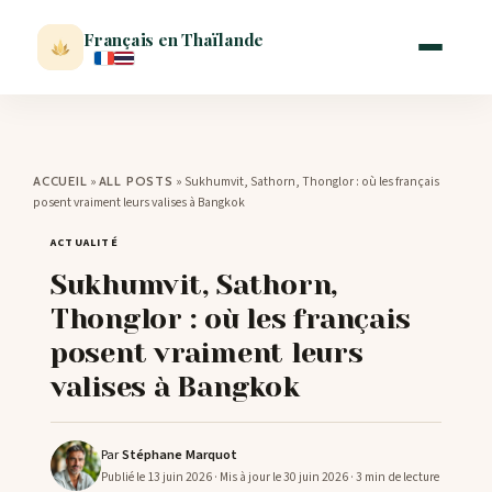
Français en Thaïlande
ACCUEIL
»
»
Sukhumvit, Sathorn, Thonglor : où les français
ACCUEIL
ALL POSTS
posent vraiment leurs valises à Bangkok
ACTUALITÉ
ACTUALITÉ
Sukhumvit, Sathorn,
VISITER
Thonglor : où les français
posent vraiment leurs
MÉTÉO
valises à Bangkok
EXPATRIATION
Par
Stéphane Marquot
Publié le 13 juin 2026
· Mis à jour le 30 juin 2026
· 3 min de lecture
BLOG