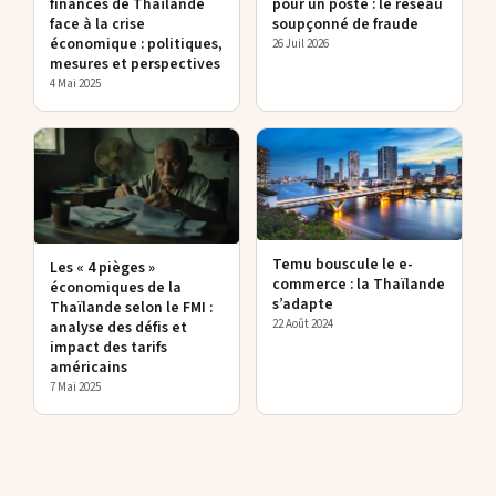
finances de Thaïlande
pour un poste : le réseau
face à la crise
soupçonné de fraude
économique : politiques,
26 Juil 2026
mesures et perspectives
4 Mai 2025
Temu bouscule le e-
Les « 4 pièges »
commerce : la Thaïlande
économiques de la
s’adapte
Thaïlande selon le FMI :
22 Août 2024
analyse des défis et
impact des tarifs
américains
7 Mai 2025