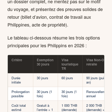
un dossier complet, ne mentez pas sur le motif
du voyage, et présentez des preuves solides de
retour (billet d’avion, contrat de travail aux
Philippines, acte de propriété).
Le tableau ci-dessous résume les trois options
principales pour les Philippins en 2026 :
Critère
Exemption
Visa
Visa Non-O
30 jours
touristique
retraite
TR
Durée
30 jours
60 jours
90 jours (puis 1
initiale
an)
Prolongation
30 jours (1
30 jours (1
Renouvellement
possible
fois)
fois)
annuel
Coût total
Gratuit à
1 000 THB
2 000 THB
estimé
l’entrée + 1
(demande)
(demande) + 1