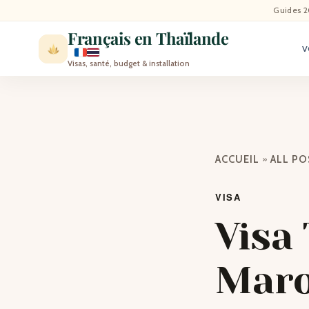
ACCU
Guides 2
Français en Thaïlande
V
ACTU
Visas, santé, budget & installation
VISI
MÉT
»
ACCUEIL
ALL P
EXPA
VISA
BLO
Visa
CON
Maro