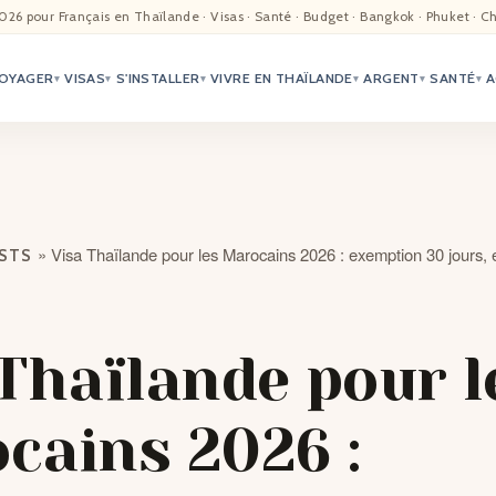
EIL
026 pour Français en Thaïlande · Visas · Santé · Budget · Bangkok · Phuket · C
OYAGER
VISAS
S'INSTALLER
VIVRE EN THAÏLANDE
ARGENT
SANTÉ
A
ALITÉ
▾
▾
▾
▾
▾
▾
TER
ÉO
»
Visa Thaïlande pour les Marocains 2026 : exemption 30 jours,
OSTS
TRIATION
G
 Thaïlande pour l
TACTS
cains 2026 :