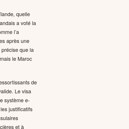
ïlande, quelle
andais a voté la
comme l’a
ues après une
 précise que la
 mais le Maroc
essortissants de
alide. Le visa
 le système e-
s justificatifs
nsulaires
cières et à