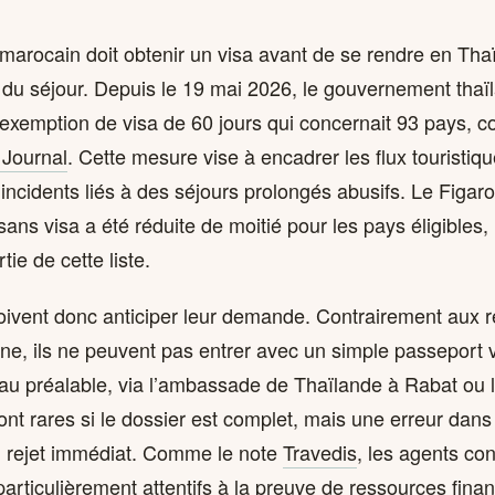
 marocain doit obtenir un visa avant de se rendre en Tha
 du séjour. Depuis le 19 mai 2026, le gouvernement thaïl
’exemption de visa de 60 jours qui concernait 93 pays, 
 Journal
. Cette mesure vise à encadrer les flux touristiq
ncidents liés à des séjours prolongés abusifs. Le Figaro
ns visa a été réduite de moitié pour les pays éligibles,
tie de cette liste.
ivent donc anticiper leur demande. Contrairement aux r
ne, ils ne peuvent pas entrer avec un simple passeport v
té au préalable, via l’ambassade de Thaïlande à Rabat ou
ont rares si le dossier est complet, mais une erreur dans le
n rejet immédiat. Comme le note
Travedis
, les agents co
particulièrement attentifs à la preuve de ressources finan