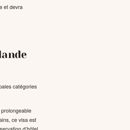
ée et devra
ïlande
ipales catégories
s, prolongeable
ins, ce visa est
servation d’hôtel