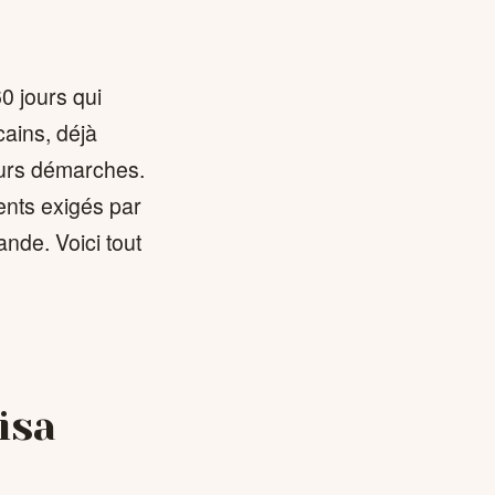
0 jours qui
cains, déjà
leurs démarches.
ents exigés par
nde. Voici tout
isa