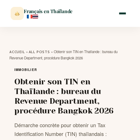
Français en Thaïlande
ACCUEIL
»
»
Obtenir son TIN en Thaïlande : bureau du
ACCUEIL
ALL POSTS
Revenue Department, procédure Bangkok 2026
ACTUALITÉ
IMMOBILIER
Obtenir son TIN en
VISITER
Thaïlande : bureau du
Revenue Department,
MÉTÉO
procédure Bangkok 2026
EXPATRIATION
Démarche concrète pour obtenir un Tax
Identification Number (TIN) thaïlandais :
BLOG