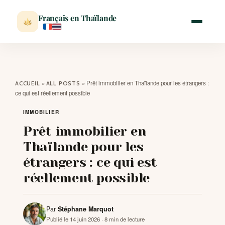
Français en Thaïlande
ACCUEIL
»
»
Prêt immobilier en Thaïlande pour les étrangers :
ACCUEIL
ALL POSTS
ce qui est réellement possible
ACTUALITÉ
IMMOBILIER
Prêt immobilier en
VISITER
Thaïlande pour les
étrangers : ce qui est
MÉTÉO
réellement possible
EXPATRIATION
Par
Stéphane Marquot
Publié le 14 juin 2026
· 8 min de lecture
BLOG