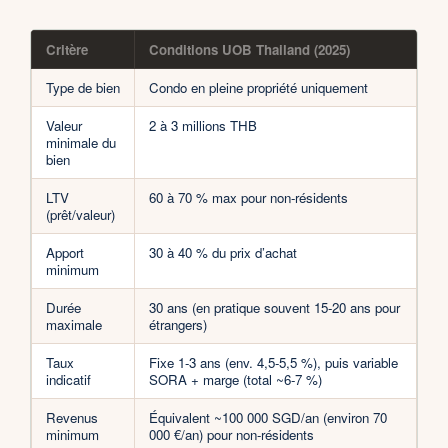
Critère
Conditions UOB Thailand (2025)
Type de bien
Condo en pleine propriété uniquement
Valeur
2 à 3 millions THB
minimale du
bien
LTV
60 à 70 % max pour non-résidents
(prêt/valeur)
Apport
30 à 40 % du prix d’achat
minimum
Durée
30 ans (en pratique souvent 15-20 ans pour
maximale
étrangers)
Taux
Fixe 1-3 ans (env. 4,5-5,5 %), puis variable
indicatif
SORA + marge (total ~6-7 %)
Revenus
Équivalent ~100 000 SGD/an (environ 70
minimum
000 €/an) pour non-résidents