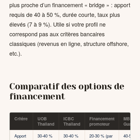
plus proche d’un financement « bridge » : apport
requis de 40 à 50 %, durée courte, taux plus
élevés (7 à 9 %). Utile si votre profil ne
correspond pas aux critères bancaires
classiques (revenus en ligne, structure offshore,
etc.).
Comparatif des options de
financement
Critère
UOB
ICBC
Financement
MBK
Thailand
Thailand
promoteur
Guarant
Apport
30-40 %
30-40 %
20-30 % (par
40-50 %