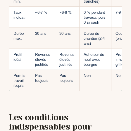
min.
tranches)
Taux
~6-7 %
~6-8 %
0 % pendant
7-9 %
indicatif
travaux, puis
0 si cash
Durée
30 ans
30 ans
Durée du
Courte
max.
chantier (2-4
(bridge)
ans)
Profil
Revenus
Revenus
Acheteur de
Profil
idéal
élevés
élevés
neuf avec
« hors
justifiés
justifiés
épargne
grille »
Permis
Pas
Pas
Non
Non
travail
toujours
toujours
requis
Les conditions
indispensables pour