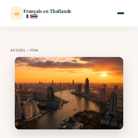
Français en Thaïlande
ACCUEIL
»
Villes
ACCUEIL
ACTUALITÉ
VISITER
MÉTÉO
EXPATRIATION
BLOG