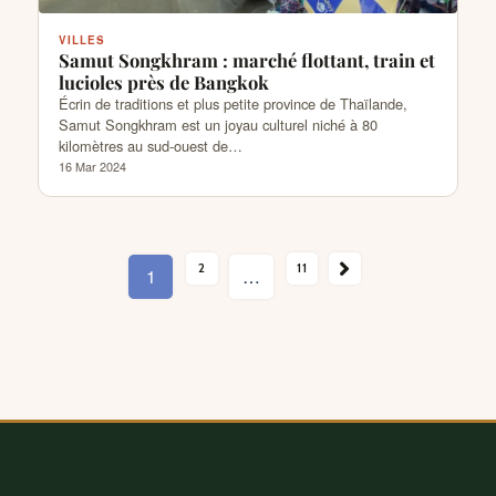
VILLES
Samut Songkhram : marché flottant, train et
lucioles près de Bangkok
Écrin de traditions et plus petite province de Thaïlande,
Samut Songkhram est un joyau culturel niché à 80
kilomètres au sud-ouest de…
16 Mar 2024
SUIVANT →
2
11
1
…