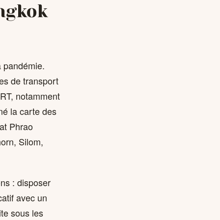
ngkok
la pandémie.
es de transport
 MRT, notamment
iné la carte des
Lat Phrao
horn, Silom,
ons : disposer
catif avec un
ite sous les