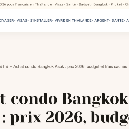
EIL
026 pour Français en Thaïlande · Visas · Santé · Budget · Bangkok · Phuket · C
OYAGER
VISAS
S'INSTALLER
VIVRE EN THAÏLANDE
ARGENT
SANTÉ
A
ALITÉ
▾
▾
▾
▾
▾
▾
TER
ÉO
»
Achat condo Bangkok Asok : prix 2026, budget et frais cachés
OSTS
TRIATION
G
t condo Bangkok
TACTS
: prix 2026, budg