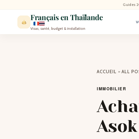
ACCU
Guides 2
Français en Thaïlande
V
ACTU
Visas, santé, budget & installation
VISI
MÉT
»
ACCUEIL
ALL P
EXPA
IMMOBILIER
BLO
Acha
CON
Asok 