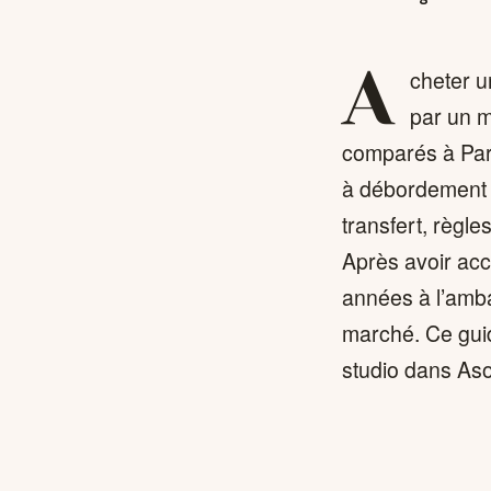
A
cheter u
par un m
comparés à Paris
à débordement s
transfert, règle
Après avoir acc
années à l’ambas
marché. Ce guid
studio dans Aso