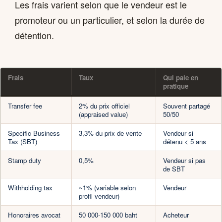
Les frais varient selon que le vendeur est le
promoteur ou un particulier, et selon la durée de
détention.
Frais
Taux
Qui paie en
pratique
Transfer fee
2% du prix officiel
Souvent partagé
(appraised value)
50/50
Specific Business
3,3% du prix de vente
Vendeur si
Tax (SBT)
détenu < 5 ans
Stamp duty
0,5%
Vendeur si pas
de SBT
Withholding tax
~1% (variable selon
Vendeur
profil vendeur)
Honoraires avocat
50 000-150 000 baht
Acheteur