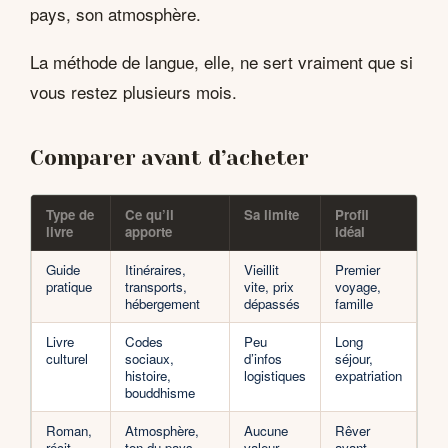
pays, son atmosphère.
La méthode de langue, elle, ne sert vraiment que si
vous restez plusieurs mois.
Comparer avant d’acheter
Type de
Ce qu’il
Sa limite
Profil
livre
apporte
idéal
Guide
Itinéraires,
Vieillit
Premier
pratique
transports,
vite, prix
voyage,
hébergement
dépassés
famille
Livre
Codes
Peu
Long
culturel
sociaux,
d’infos
séjour,
histoire,
logistiques
expatriation
bouddhisme
Roman,
Atmosphère,
Aucune
Rêver
récit
ton du pays
valeur
avant,