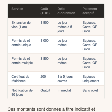
Service
Coût
Délai
Paiement
(THB)
d’obtention
accepté
Extension de
1 900
Le jour
Espèces,
visa (1 an)
même à 5
Carte, QR
jours
Code
Permis de ré-
1 000
Le jour
Espèces,
entrée unique
même
Carte, QR
Code
Permis de ré-
3 800
Le jour
Espèces,
entrée multiple
même
Carte, QR
Code
Certificat de
200
1 à 5 jours
Espèces
résidence
ouvrés
uniquement
Notification de
Gratuit
Immédiat
Sans objet
90 jours
Ces montants sont donnés à titre indicatif et