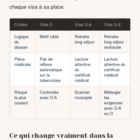
chaque visa à sa place.
Critère
Visa O
Visa O-A
Visa O-X
Logique
Motif ciblé
Retraite
Retraite
du
long séjour
long séjour
dossier
renforcée
Pièce
Pas de
Lecture
Lecture
médicale
réflexe
attentive
attentive du
automatique
du
certificat
sur la
certificat
médical
tuberculose
médical
Risque
Confondre
Scanner
Mélanger
le plus
avec O-A
incomplet
les
courant
exigences
avec O-A
ou O
Ce qui change vraiment dans la