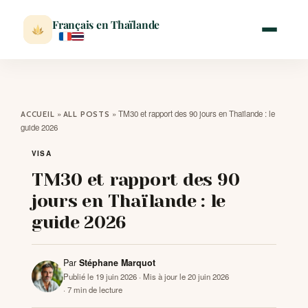
Français en Thaïlande
ACCUEIL
»
»
TM30 et rapport des 90 jours en Thaïlande : le
ACCUEIL
ALL POSTS
guide 2026
ACTUALITÉ
VISA
TM30 et rapport des 90
VISITER
jours en Thaïlande : le
guide 2026
MÉTÉO
Par
Stéphane Marquot
EXPATRIATION
Publié le 19 juin 2026
· Mis à jour le 20 juin 2026
· 7 min de lecture
BLOG