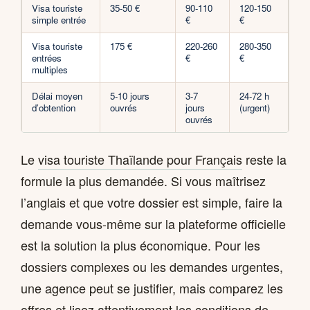
Visa touriste
35-50 €
90-110
120-150
simple entrée
€
€
Visa touriste
175 €
220-260
280-350
entrées
€
€
multiples
Délai moyen
5-10 jours
3-7
24-72 h
d’obtention
ouvrés
jours
(urgent)
ouvrés
Le
visa touriste Thaïlande pour Français
reste la
formule la plus demandée. Si vous maîtrisez
l’anglais et que votre dossier est simple, faire la
demande vous-même sur la plateforme officielle
est la solution la plus économique. Pour les
dossiers complexes ou les demandes urgentes,
une agence peut se justifier, mais comparez les
offres et lisez attentivement les conditions de