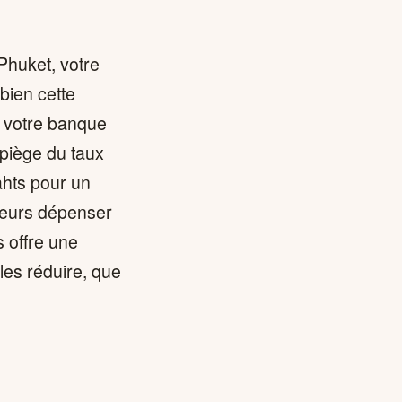
Phuket, votre
bien cette
r votre banque
 piège du taux
ahts pour un
ageurs dépenser
s offre une
les réduire, que