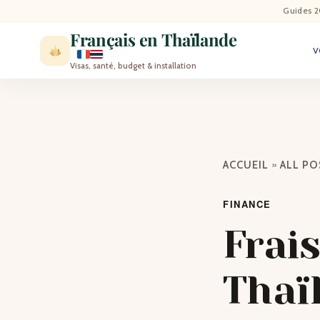
ACCU
Guides 2
Français en Thaïlande
V
ACTU
Visas, santé, budget & installation
VISI
MÉT
»
ACCUEIL
ALL P
EXPA
FINANCE
BLO
Frais
CON
Thaïl