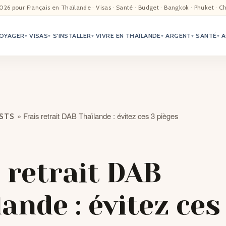
EIL
026 pour Français en Thaïlande · Visas · Santé · Budget · Bangkok · Phuket · C
OYAGER
VISAS
S'INSTALLER
VIVRE EN THAÏLANDE
ARGENT
SANTÉ
A
ALITÉ
▾
▾
▾
▾
▾
▾
TER
ÉO
»
Frais retrait DAB Thaïlande : évitez ces 3 pièges
OSTS
TRIATION
G
 retrait DAB
TACTS
ande : évitez ces