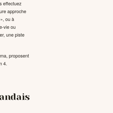
s effectuez
leure approche
 », ou à
e-vie ou
r, une piste
ama, proposent
n 4.
landais