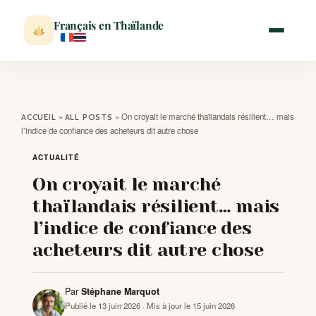
Français en Thaïlande
ACCUEIL
»
»
On croyait le marché thaïlandais résilient… mais
ACCUEIL
ALL POSTS
l’indice de confiance des acheteurs dit autre chose
ACTUALITÉ
ACTUALITÉ
On croyait le marché
VISITER
thaïlandais résilient… mais
l’indice de confiance des
MÉTÉO
acheteurs dit autre chose
EXPATRIATION
Par
Stéphane Marquot
Publié le 13 juin 2026
· Mis à jour le 15 juin 2026
BLOG