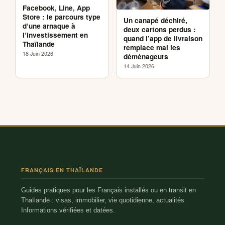
Facebook, Line, App
Store : le parcours type
Un canapé déchiré,
d’une arnaque à
deux cartons perdus :
l’investissement en
quand l’app de livraison
Thaïlande
remplace mal les
18 Juin 2026
déménageurs
14 Juin 2026
FRANÇAIS EN THAÏLANDE
Guides pratiques pour les Français installés ou en transit en
Thaïlande : visas, immobilier, vie quotidienne, actualités.
Informations vérifiées et datées.