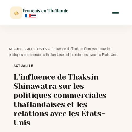
Français en Thaïlande
ACCUEIL
»
»
L’influence de Thaksin Shinawatra sur les
ACCUEIL
ALL POSTS
politiques commerciales thaïlandaises et les relations avec les États-Unis
ACTUALITÉ
ACTUALITÉ
L’influence de Thaksin
VISITER
Shinawatra sur les
politiques commerciales
MÉTÉO
thaïlandaises et les
relations avec les États-
EXPATRIATION
Unis
BLOG