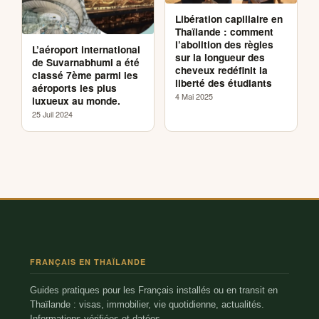
Libération capillaire en
Thaïlande : comment
l’abolition des règles
L’aéroport international
sur la longueur des
de Suvarnabhumi a été
cheveux redéfinit la
classé 7ème parmi les
liberté des étudiants
aéroports les plus
4 Mai 2025
luxueux au monde.
25 Juil 2024
FRANÇAIS EN THAÏLANDE
Guides pratiques pour les Français installés ou en transit en
Thaïlande : visas, immobilier, vie quotidienne, actualités.
Informations vérifiées et datées.