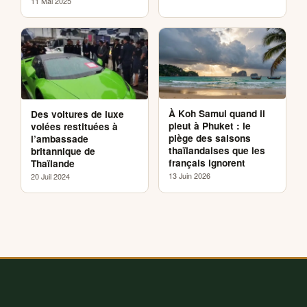
11 Mai 2025
À Koh Samui quand il
Des voitures de luxe
pleut à Phuket : le
volées restituées à
piège des saisons
l’ambassade
thaïlandaises que les
britannique de
français ignorent
Thaïlande
13 Juin 2026
20 Juil 2024