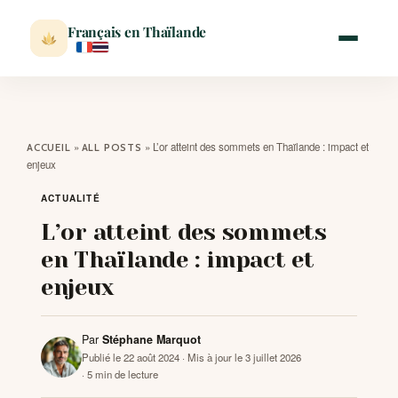
Français en Thaïlande
ACCUEIL
»
»
L’or atteint des sommets en Thaïlande : impact et
ACCUEIL
ALL POSTS
enjeux
ACTUALITÉ
ACTUALITÉ
L’or atteint des sommets
VISITER
en Thaïlande : impact et
enjeux
MÉTÉO
Par
Stéphane Marquot
EXPATRIATION
Publié le 22 août 2024
· Mis à jour le 3 juillet 2026
· 5 min de lecture
BLOG