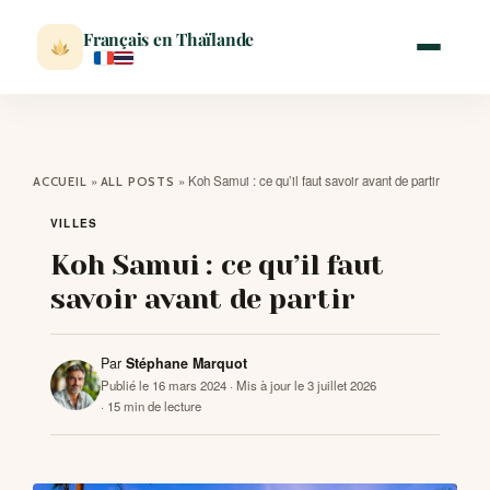
Français en Thaïlande
ACCUEIL
»
»
Koh Samui : ce qu’il faut savoir avant de partir
ACCUEIL
ALL POSTS
ACTUALITÉ
VILLES
Koh Samui : ce qu’il faut
VISITER
savoir avant de partir
MÉTÉO
Par
Stéphane Marquot
Publié le 16 mars 2024
· Mis à jour le 3 juillet 2026
· 15 min de lecture
EXPATRIATION
BLOG