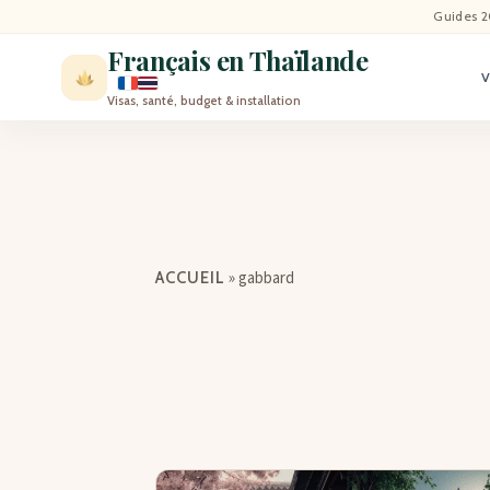
ACCU
Guides 2
Français en Thaïlande
ACTU
Visas, santé, budget & installation
VISI
MÉT
EXPA
»
gabbard
ACCUEIL
BLO
CON