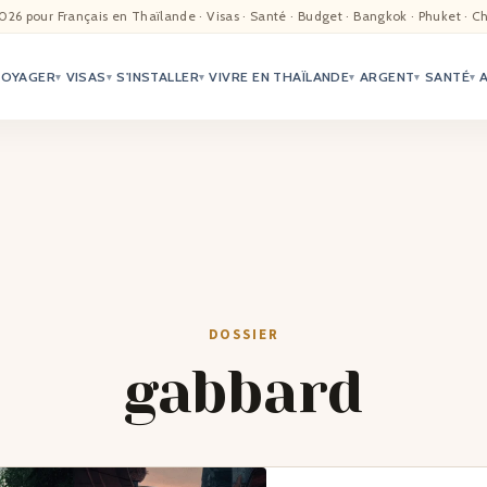
EIL
026 pour Français en Thaïlande · Visas · Santé · Budget · Bangkok · Phuket · C
VOYAGER
VISAS
S'INSTALLER
VIVRE EN THAÏLANDE
ARGENT
SANTÉ
ALITÉ
▾
▾
▾
▾
▾
▾
TER
ÉO
TRIATION
DOSSIER
G
gabbard
TACTS