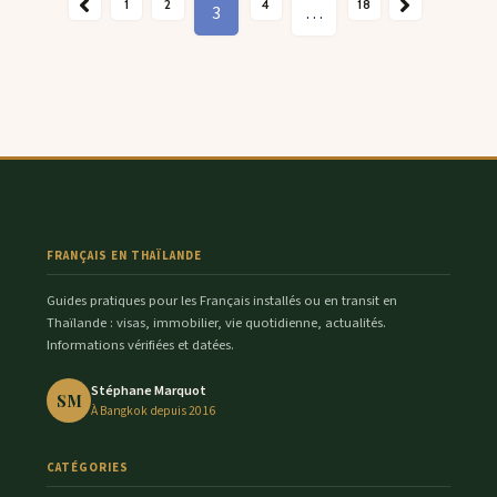
ENT
1
2
SUIVANT →
4
18
3
…
FRANÇAIS EN THAÏLANDE
Guides pratiques pour les Français installés ou en transit en
Thaïlande : visas, immobilier, vie quotidienne, actualités.
Informations vérifiées et datées.
Stéphane Marquot
SM
À Bangkok depuis 2016
CATÉGORIES