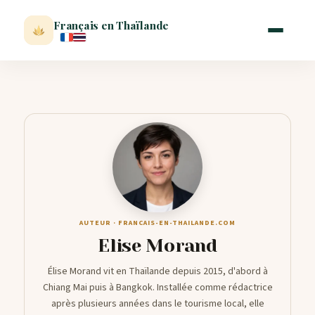
Français en Thaïlande
ACCUEIL
ACTUALITÉ
VISITER
AUTEUR · FRANCAIS-EN-THAILANDE.COM
MÉTÉO
Elise Morand
Élise Morand vit en Thaïlande depuis 2015, d'abord à
EXPATRIATION
Chiang Mai puis à Bangkok. Installée comme rédactrice
après plusieurs années dans le tourisme local, elle
BLOG