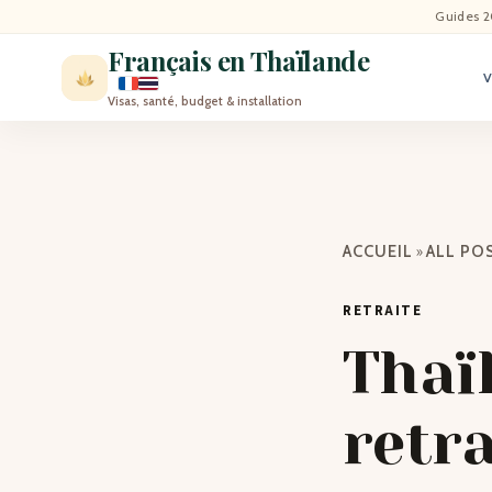
ACCU
Guides 2
Français en Thaïlande
ACTU
Visas, santé, budget & installation
VISI
MÉT
»
ACCUEIL
ALL PO
EXPA
RETRAITE
BLO
Thaï
CON
retra