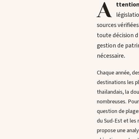
A
ttention
législat
sources vérifiée
toute décision d
gestion de patri
nécessaire.
Chaque année, des 
destinations les p
thaïlandais, la do
nombreuses. Pourt
question de plages
du Sud-Est et les 
propose une analys