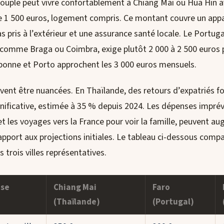
couple peut vivre confortablement à Chiang Mai ou Hua Hin 
e 1 500 euros, logement compris. Ce montant couvre un ap
s pris à l’extérieur et une assurance santé locale. Le Portu
s comme Braga ou Coimbra, exige plutôt 2 000 à 2 500 euros 
isbonne et Porto approchent les 3 000 euros mensuels.
ent être nuancées. En Thaïlande, des retours d’expatriés fo
significative, estimée à 35 % depuis 2024. Les dépenses imp
 et les voyages vers la France pour voir la famille, peuvent 
apport aux projections initiales. Le tableau ci-dessous comp
 trois villes représentatives.
nse
Chiang Mai
Faro
(Thaïlande)
(Portugal)