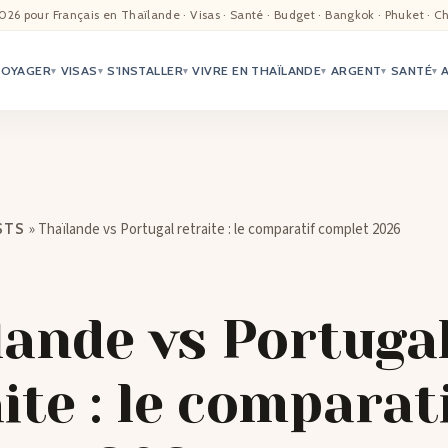
EIL
026 pour Français en Thaïlande · Visas · Santé · Budget · Bangkok · Phuket · C
VOYAGER
VISAS
S'INSTALLER
VIVRE EN THAÏLANDE
ARGENT
SANTÉ
ALITÉ
▾
▾
▾
▾
▾
▾
TER
ÉO
»
Thaïlande vs Portugal retraite : le comparatif complet 2026
STS
TRIATION
G
lande vs Portuga
TACTS
ite : le comparat