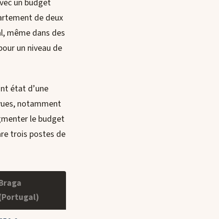
avec un budget
partement de deux
gal, même dans des
pour un niveau de
nt état d’une
révues, notamment
augmenter le budget
are trois postes de
Braga
(Portugal)