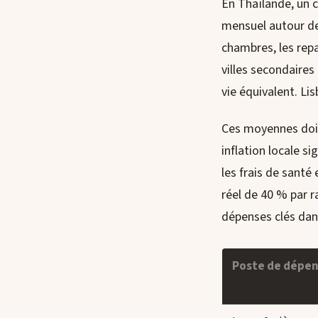
En Thaïlande, un 
mensuel autour d
chambres, les repa
villes secondaire
vie équivalent. L
Ces moyennes doiv
inflation locale 
les frais de santé
réel de 40 % par r
dépenses clés dans
Poste de dépe