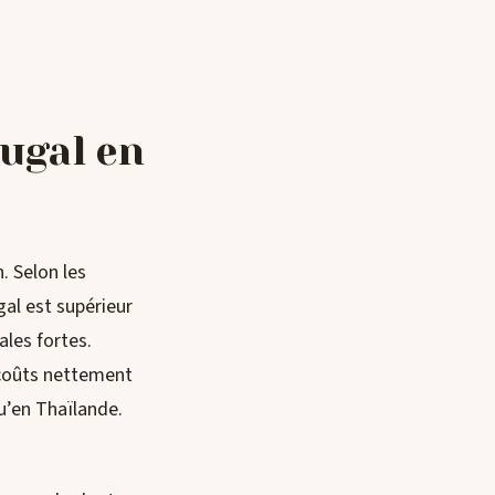
tugal en
. Selon les
al est supérieur
ales fortes.
s coûts nettement
qu’en Thaïlande.