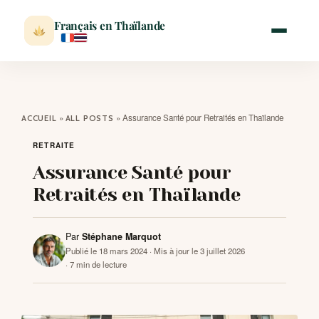
Français en Thaïlande
ACCUEIL
»
»
Assurance Santé pour Retraités en Thaïlande
ACCUEIL
ALL POSTS
ACTUALITÉ
RETRAITE
Assurance Santé pour
VISITER
Retraités en Thaïlande
MÉTÉO
Par
Stéphane Marquot
Publié le 18 mars 2024
· Mis à jour le 3 juillet 2026
· 7 min de lecture
EXPATRIATION
BLOG