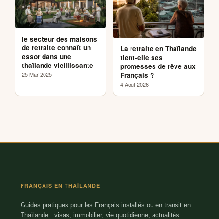
le secteur des maisons
de retraite connaît un
La retraite en Thaïlande
essor dans une
tient-elle ses
thaïlande vieillissante
promesses de rêve aux
Français ?
25 Mar 2025
4 Août 2026
FRANÇAIS EN THAÏLANDE
Guides pratiques pour les Français installés ou en transit en
Thaïlande : visas, immobilier, vie quotidienne, actualités.