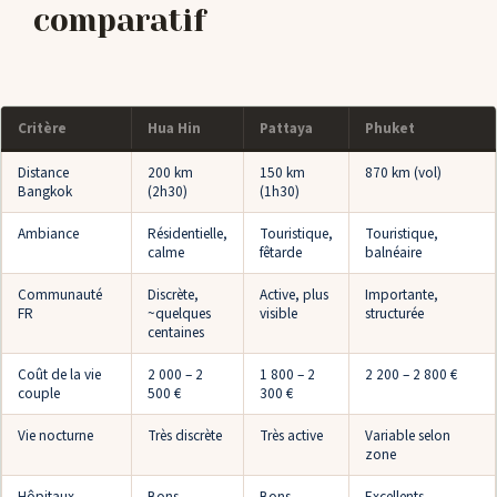
comparatif
Critère
Hua Hin
Pattaya
Phuket
Distance
200 km
150 km
870 km (vol)
Bangkok
(2h30)
(1h30)
Ambiance
Résidentielle,
Touristique,
Touristique,
calme
fêtarde
balnéaire
Communauté
Discrète,
Active, plus
Importante,
FR
~quelques
visible
structurée
centaines
Coût de la vie
2 000 – 2
1 800 – 2
2 200 – 2 800 €
couple
500 €
300 €
Vie nocturne
Très discrète
Très active
Variable selon
zone
Hôpitaux
Bons
Bons
Excellents