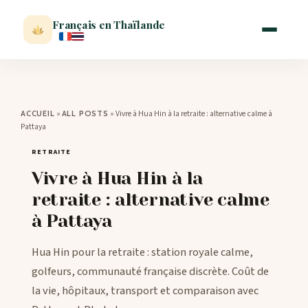
Français en Thaïlande
ACCUEIL
»
»
Vivre à Hua Hin à la retraite : alternative calme à
ACCUEIL
ALL POSTS
Pattaya
ACTUALITÉ
RETRAITE
Vivre à Hua Hin à la
VISITER
retraite : alternative calme
à Pattaya
MÉTÉO
Hua Hin pour la retraite : station royale calme,
EXPATRIATION
golfeurs, communauté française discrète. Coût de
la vie, hôpitaux, transport et comparaison avec
BLOG