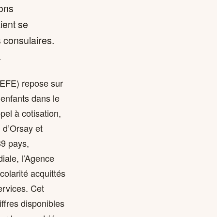
ions
ient se
 consulaires.
.
AEFE) repose sur
 enfants dans le
pel à cotisation,
i d’Orsay et
39 pays,
iale, l’Agence
colarité acquittés
ervices. Cet
ffres disponibles