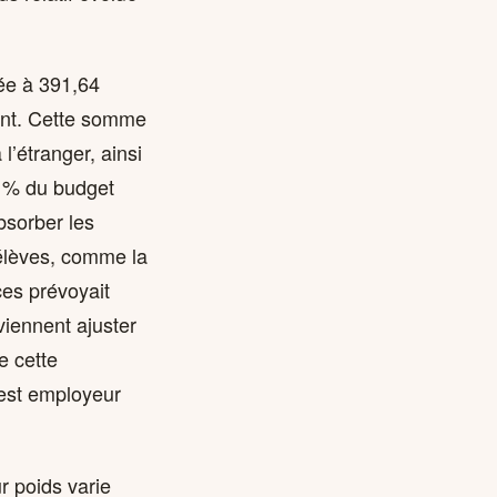
tée à 391,64
dent. Cette somme
l’étranger, ainsi
0 % du budget
bsorber les
’élèves, comme la
ces prévoyait
iennent ajuster
e cette
 est employeur
r poids varie