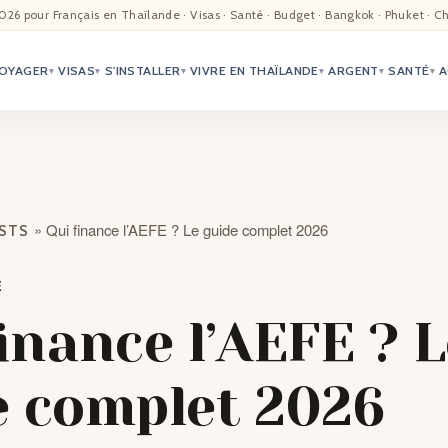
EIL
026 pour Français en Thaïlande · Visas · Santé · Budget · Bangkok · Phuket · C
OYAGER
VISAS
S'INSTALLER
VIVRE EN THAÏLANDE
ARGENT
SANTÉ
A
ALITÉ
▾
▾
▾
▾
▾
▾
TER
ÉO
»
Qui finance l’AEFE ? Le guide complet 2026
OSTS
TRIATION
E
G
inance l’AEFE ? 
TACTS
e complet 2026