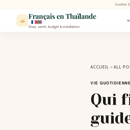
ACCU
Guides 2
Français en Thaïlande
V
ACTU
Visas, santé, budget & installation
VISI
MÉT
»
ACCUEIL
ALL P
EXPA
VIE QUOTIDIENN
BLO
Qui f
CON
guid