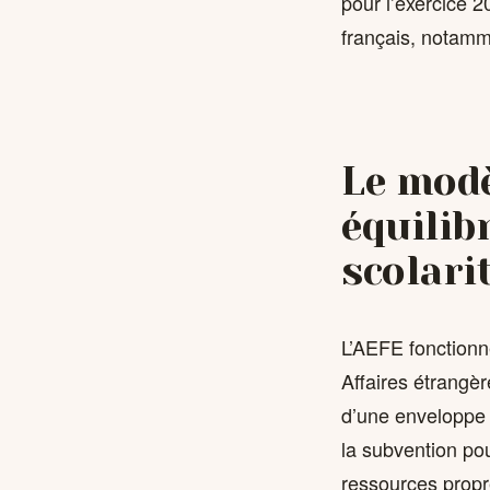
pour l’exercice 
français, notamm
Le modè
équilib
scolari
L’AEFE fonctionn
Affaires étrangèr
d’une enveloppe 
la subvention pou
ressources propre