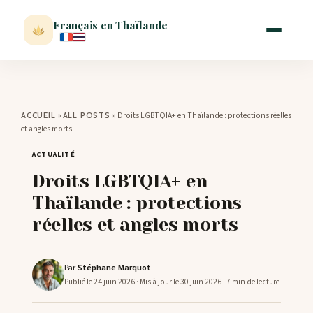
Français en Thaïlande
ACCUEIL
»
»
Droits LGBTQIA+ en Thaïlande : protections réelles
ACCUEIL
ALL POSTS
et angles morts
ACTUALITÉ
ACTUALITÉ
Droits LGBTQIA+ en
VISITER
Thaïlande : protections
réelles et angles morts
MÉTÉO
Par
Stéphane Marquot
EXPATRIATION
Publié le 24 juin 2026
· Mis à jour le 30 juin 2026
· 7 min de lecture
BLOG