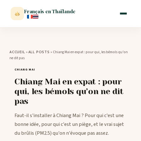
Français en Thaïlande
ACCUEIL
»
»
Chiang Mai en expat : pour qui, les bémols qu’on
ACCUEIL
ALL POSTS
ne dit pas
ACTUALITÉ
CHIANG MAI
Chiang Mai en expat : pour
VISITER
qui, les bémols qu’on ne dit
pas
MÉTÉO
Faut-il s'installer à Chiang Mai ? Pour qui c'est une
EXPATRIATION
bonne idée, pour qui c'est un piège, et le vrai sujet
du brûlis (PM2.5) qu'on n'évoque pas assez.
BLOG