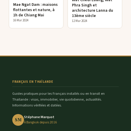
Mae Ngat Dam : maisons
Phra Singh et
flottantes et nature, à
architecture Lanna du
1h de Chiang Mai
13ème siècle
16 Mar 2024
12 Mar 2024
FRANÇAIS EN THAÏLANDE
Guides pratiques pour les Français installés ou en transit en
Thaïlande : visas, immobilier, vie quotidienne, actualités.
Informations vérifiées et datées.
Stéphane Marquot
SM
À Bangkok depuis 2016