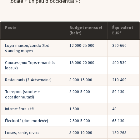
locale + un peu d’occidental » :
Poste
Budget mensuel
Équivalent
(baht)
EUR*
Loyer maison/condo 2bd
12 000-25 000
320-660
standing moyen
Courses (mix Tops + marchés
15 000-20 000
400-530
locaux)
Restaurants (3-4x/semaine)
8 000-15 000
210-400
Transport (scooter +
3 000-5 000
80-130
occasionnel taxi)
Internet fibre + tél
1 500
40
Électricité (clim modérée)
2 500-5 000
65-130
Loisirs, santé, divers
5 000-10 000
130-265