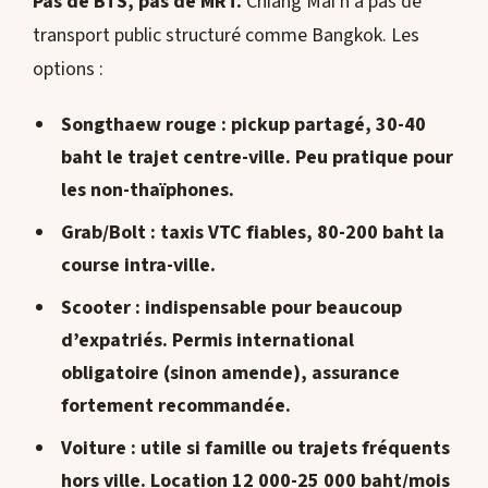
Pas de BTS, pas de MRT.
Chiang Mai n’a pas de
transport public structuré comme Bangkok. Les
options :
Songthaew rouge
: pickup partagé, 30-40
baht le trajet centre-ville. Peu pratique pour
les non-thaïphones.
Grab/Bolt
: taxis VTC fiables, 80-200 baht la
course intra-ville.
Scooter
: indispensable pour beaucoup
d’expatriés. Permis international
obligatoire (sinon amende), assurance
fortement recommandée.
Voiture
: utile si famille ou trajets fréquents
hors ville. Location 12 000-25 000 baht/mois