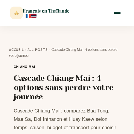
Français en Thaïlande
ACCUEIL
»
»
Cascade Chiang Mai : 4 options sans perdre
ACCUEIL
ALL POSTS
votre journée
ACTUALITÉ
CHIANG MAI
Cascade Chiang Mai : 4
VISITER
options sans perdre votre
journée
MÉTÉO
Cascade Chiang Mai : comparez Bua Tong,
EXPATRIATION
Mae Sa, Doi Inthanon et Huay Kaew selon
temps, saison, budget et transport pour choisir
BLOG