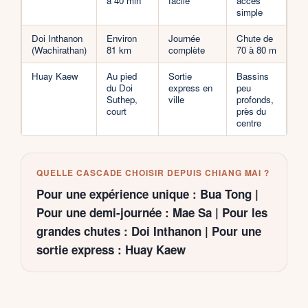
à 40 min
facile
accès
simple
Doi Inthanon
Environ
Journée
Chute de
(Wachirathan)
81 km
complète
70 à 80 m
Huay Kaew
Au pied
Sortie
Bassins
du Doi
express en
peu
Suthep,
ville
profonds,
court
près du
centre
QUELLE CASCADE CHOISIR DEPUIS CHIANG MAI ?
Pour une expérience unique : Bua Tong |
Pour une demi-journée : Mae Sa | Pour les
grandes chutes : Doi Inthanon | Pour une
sortie express : Huay Kaew