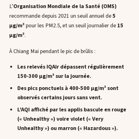
L’
Organisation Mondiale de la Santé (OMS)
recommande depuis 2021 un seuil annuel de
5
µg/m³
pour les PM2.5, et un seuil journalier de
15
µg/m³
.
À Chiang Mai pendant le pic de brûlis :
Les relevés
IQAir
dépassent régulièrement
150-300 µg/m³
sur la journée.
Des pics ponctuels à
400-500 µg/m³
sont
observés certains jours sans vent.
L’AQI affiché par les applis bascule en
rouge
(« Unhealthy »)
voire
violet (« Very
Unhealthy »)
ou
marron (« Hazardous »)
.