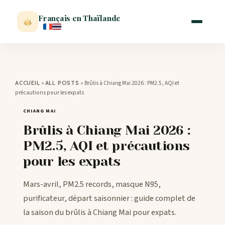
Français en Thaïlande
ACCUEIL
»
»
Brûlis à Chiang Mai 2026 : PM2.5, AQI et
ACCUEIL
ALL POSTS
précautions pour les expats
ACTUALITÉ
CHIANG MAI
Brûlis à Chiang Mai 2026 :
VISITER
PM2.5, AQI et précautions
pour les expats
MÉTÉO
Mars-avril, PM2.5 records, masque N95,
EXPATRIATION
purificateur, départ saisonnier : guide complet de
la saison du brûlis à Chiang Mai pour expats.
BLOG