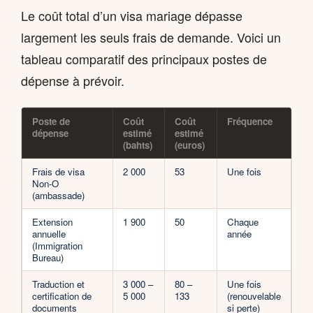
Le coût total d’un visa mariage dépasse
largement les seuls frais de demande. Voici un
tableau comparatif des principaux postes de
dépense à prévoir.
Poste de
Coût
Coût
Fréquence
dépense
estimé
estimé
(bahts)
(euros)
Frais de visa
2 000
53
Une fois
Non-O
(ambassade)
Extension
1 900
50
Chaque
annuelle
année
(Immigration
Bureau)
Traduction et
3 000 –
80 –
Une fois
certification de
5 000
133
(renouvelable
documents
si perte)