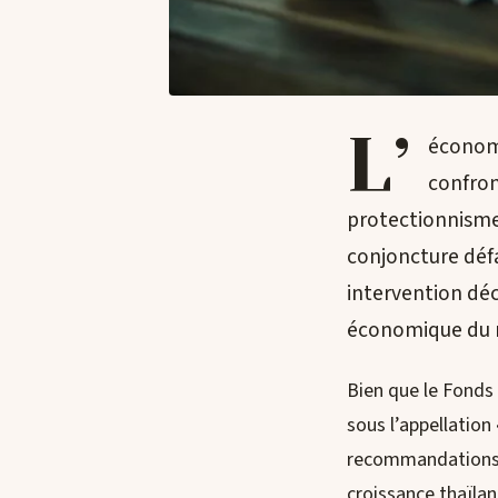
L’
économi
confron
protectionnisme
conjoncture défa
intervention dé
économique du 
Bien que le Fonds
sous l’appellation
recommandations pe
croissance thaïlan