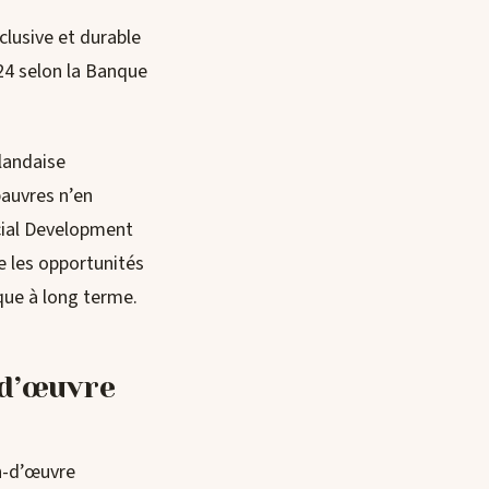
clusive et durable
024 selon la Banque
ïlandaise
pauvres n’en
cial Development
te les opportunités
que à long terme.
-d’œuvre
in-d’œuvre