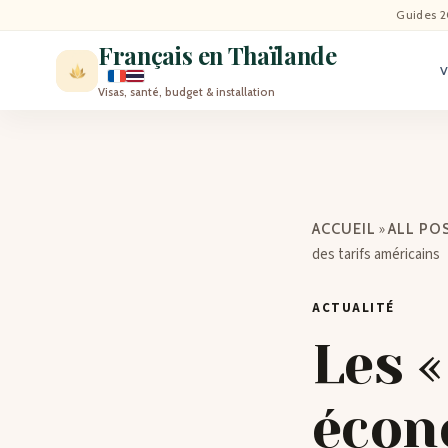
ACCU
Guides 2
Français en Thaïlande
ACTU
Visas, santé, budget & installation
VISI
MÉT
»
ACCUEIL
ALL PO
EXPA
des tarifs américains
ACTUALITÉ
BLO
Les «
CON
écon