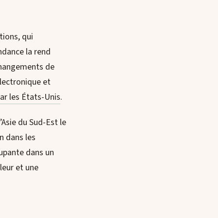
ions, qui
ndance la rend
 changements de
lectronique et
ar les États-Unis
.
’Asie du Sud-Est le
n dans les
cupante dans un
leur et une