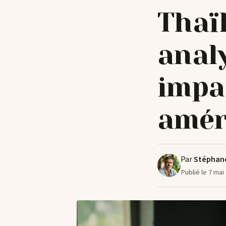
Thaïl
analy
impac
amér
Par
Stéphan
Publié le 7 mai