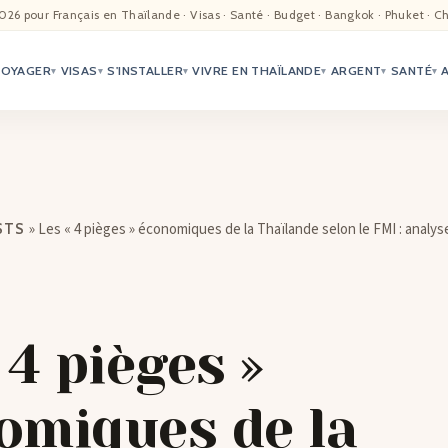
EIL
026 pour Français en Thaïlande · Visas · Santé · Budget · Bangkok · Phuket · C
VOYAGER
VISAS
S'INSTALLER
VIVRE EN THAÏLANDE
ARGENT
SANTÉ
ALITÉ
▾
▾
▾
▾
▾
▾
TER
ÉO
»
Les « 4 pièges » économiques de la Thaïlande selon le FMI : analys
STS
TRIATION
G
 4 pièges »
TACTS
omiques de la