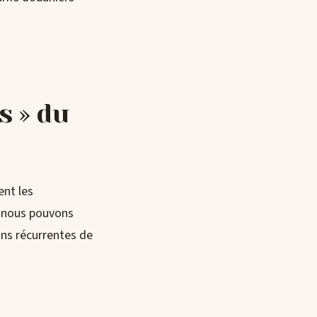
s » du
nt les
e, nous pouvons
ons récurrentes de