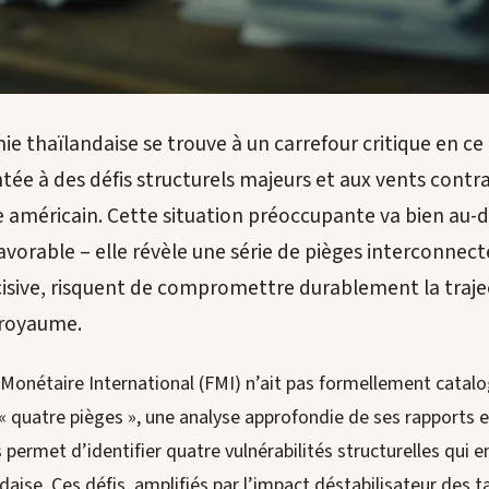
e thaïlandaise se trouve à un carrefour critique en ce
tée à des défis structurels majeurs et aux vents contra
 américain. Cette situation préoccupante va bien au-d
vorable – elle révèle une série de pièges interconnecté
cisive, risquent de compromettre durablement la traje
royaume.
 Monétaire International (FMI) n’ait pas formellement catal
 « quatre pièges », une analyse approfondie de ses rapports e
rmet d’identifier quatre vulnérabilités structurelles qui e
daise. Ces défis, amplifiés par l’impact déstabilisateur des t