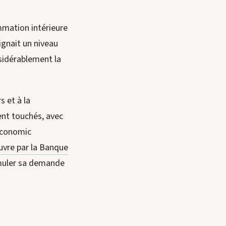
mmation intérieure
ignait un niveau
sidérablement la
s et à la
ent touchés, avec
 Economic
uvre par la Banque
imuler sa demande