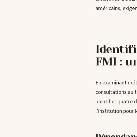
américains, exige
Identif
FMI : u
En examinant méti
consultations au ti
identifier quatre 
l’institution pour
Dépendanc