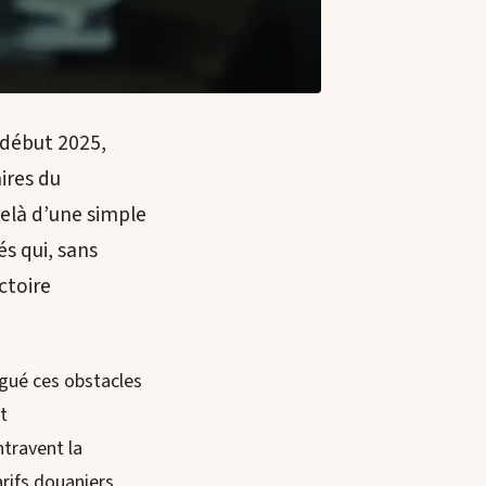
 début 2025,
ires du
elà d’une simple
s qui, sans
ctoire
ogué ces obstacles
t
ntravent la
arifs douaniers