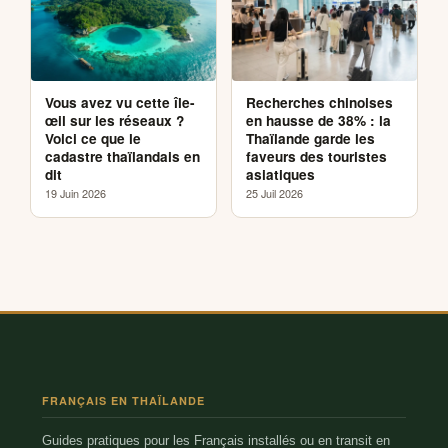
Vous avez vu cette île-
Recherches chinoises
œil sur les réseaux ?
en hausse de 38% : la
Voici ce que le
Thaïlande garde les
cadastre thaïlandais en
faveurs des touristes
dit
asiatiques
19 Juin 2026
25 Juil 2026
FRANÇAIS EN THAÏLANDE
Guides pratiques pour les Français installés ou en transit en