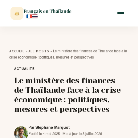
Français en Thaïlande
ACCUEIL
»
»
Le ministère des finances de Thaïlande face à la
ACCUEIL
ALL POSTS
crise économique : politiques, mesures et perspectives
ACTUALITÉ
ACTUALITÉ
Le ministère des finances
VISITER
de Thaïlande face à la crise
économique : politiques,
MÉTÉO
mesures et perspectives
EXPATRIATION
Par
Stéphane Marquot
Publié le 4 mai 2025
· Mis à jour le 3 juillet 2026
BLOG