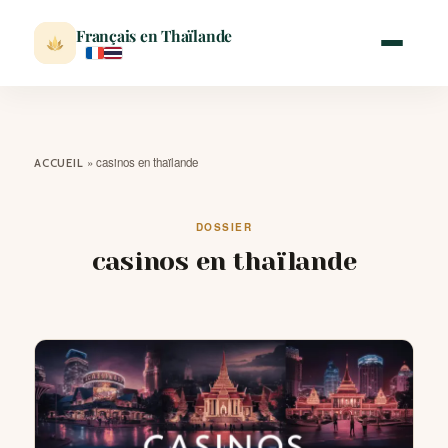
Français en Thaïlande
ACCUEIL
»
casinos en thaïlande
ACCUEIL
ACTUALITÉ
DOSSIER
casinos en thaïlande
VISITER
MÉTÉO
EXPATRIATION
BLOG