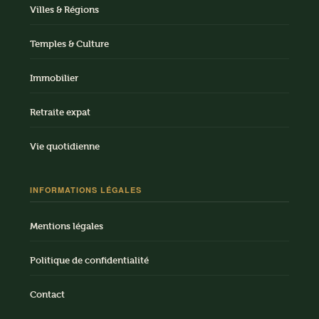
Villes & Régions
Temples & Culture
Immobilier
Retraite expat
Vie quotidienne
INFORMATIONS LÉGALES
Mentions légales
Politique de confidentialité
Contact