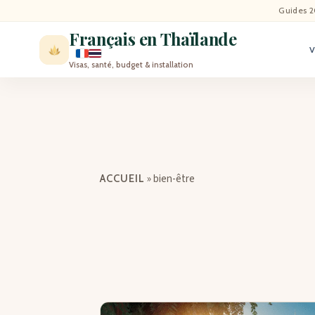
ACCU
Guides 2
Français en Thaïlande
ACTU
Visas, santé, budget & installation
VISI
MÉT
EXPA
»
bien-être
ACCUEIL
BLO
CON