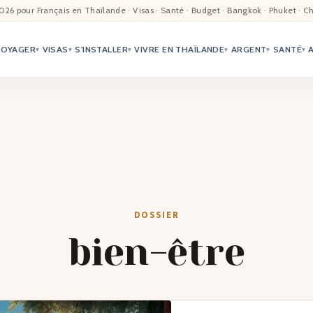
EIL
026 pour Français en Thaïlande · Visas · Santé · Budget · Bangkok · Phuket · C
VOYAGER
VISAS
S'INSTALLER
VIVRE EN THAÏLANDE
ARGENT
SANTÉ
ALITÉ
▾
▾
▾
▾
▾
▾
TER
ÉO
TRIATION
DOSSIER
G
bien-être
TACTS