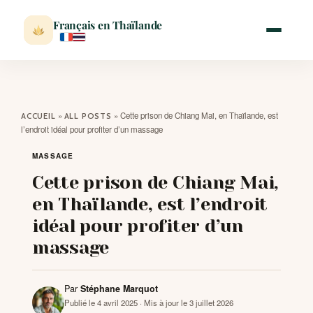
Français en Thaïlande
ACCUEIL
»
»
Cette prison de Chiang Mai, en Thaïlande, est
ACCUEIL
ALL POSTS
l’endroit idéal pour profiter d’un massage
ACTUALITÉ
MASSAGE
Cette prison de Chiang Mai,
VISITER
en Thaïlande, est l’endroit
idéal pour profiter d’un
MÉTÉO
massage
EXPATRIATION
Par
Stéphane Marquot
Publié le 4 avril 2025
· Mis à jour le 3 juillet 2026
BLOG